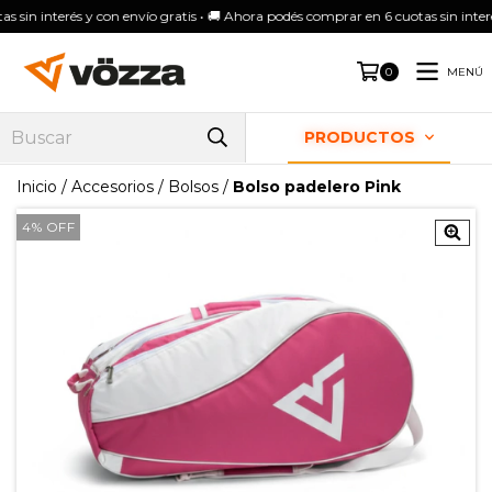
Ahora podes comprar en 6 cuotas sin interés y con envío Gratis!
MENÚ
0
PRODUCTOS
Inicio
/
Accesorios
/
Bolsos
/
Bolso padelero Pink
4
%
OFF